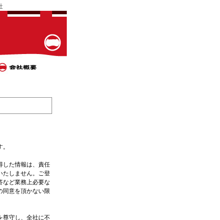
社
す。
得した情報は、責任
いたしません。
ご登
答など業務上必要な
の同意を頂かない限
を尊守し、
全社に不