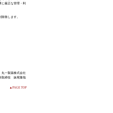
講じ厳正な管理・利
削除致します。
丸一製薬株式会社
表取締役 妹尾隆哉
▲PAGE TOP