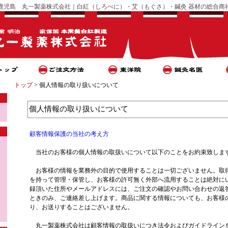
鹿児島 丸一製薬株式会社｜白紅（しろべに）・艾（もぐさ）・鍼灸 器材の総合商
トップ
> 個人情報の取り扱いについて
個人情報の取り扱いについて
顧客情報保護の当社の考え方
当社のお客様の個人情報の取扱いについて以下のことをお約束致しま
お客様の情報を業務外の目的で使用することは一切ございません。
取
を持って管理・保管し、お客様の許可無く外部へ流用することは絶対に
録頂いた住所やメールアドレスには、ご注文の確認やお問い合わせの返
ときのみ、ご連絡差し上げます。
商品に関する情報についても、お客様
り、お送りすることはございません。
丸一製薬
株式会社は顧客情報の取扱いにつき法令およびガイドライン