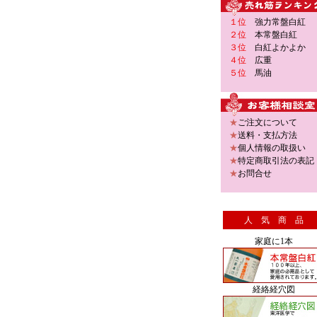
１位
強力常盤白紅
２位
本常盤白紅
３位
白紅よかよか
４位
広重
５位
馬油
★
ご注文について
★
送料・支払方法
★
個人情報の取扱い
★
特定商取引法の表記
★
お問合せ
人 気 商 品
家庭に1本
経絡経穴図