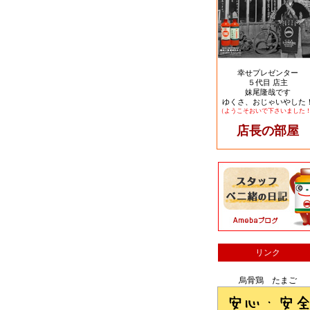
幸せプレゼンター
５代目 店主
妹尾隆哉です
ゆくさ、おじゃいやした
（ようこそおいで下さいました
店長の部屋
リンク
烏骨鶏 たまご