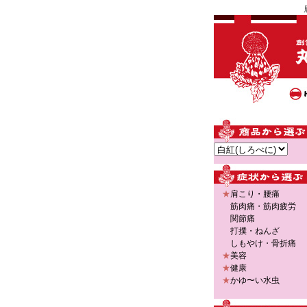
★
肩こり・腰痛
筋肉痛
・
筋肉疲労
関節痛
打撲・ねんざ
しもやけ・骨折痛
★
美容
★
健康
★
かゆ〜い水虫